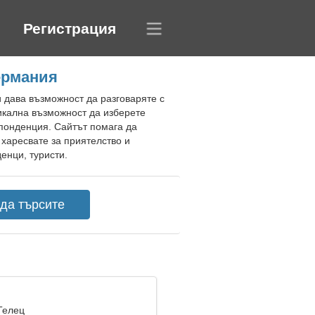
Регистрация
ермания
 дава възможност да разговаряте с
никална възможност да изберете
спонденция. Сайтът помага да
харесвате за приятелство и
енци, туристи.
Телец