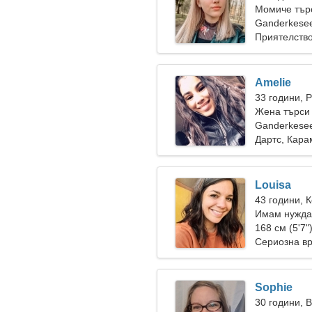
Момиче тър
Ganderkese
Приятелств
Amelie
33 години, 
Жена търси 
Ganderkese
Дартс, Кар
Louisa
43 години, 
Имам нужда 
ски заедно
168 см (5'7"
Сериозна в
Sophie
30 години, 