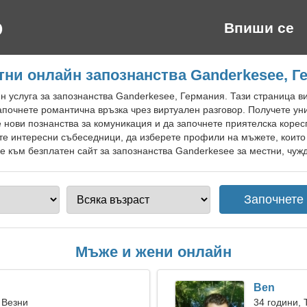
Впиши се
тни онлайн запознанства Ganderkesee, Г
 услуга за запознанства Ganderkesee, Германия. Тази страница ви
започнете романтична връзка чрез виртуален разговор. Получете у
 нови познанства за комуникация и да започнете приятелска коре
те интересни събеседници, да изберете профили на мъжете, които 
 към безплатен сайт за запознанства Ganderkesee за местни, чужд
Мъже и жени онлайн
Ben
 Везни
34 години, 