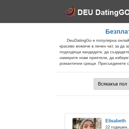
Безпла
DeuDatingGo е популярна онлайн
красиво момиче в личен чат, за да 
подходящи кандидати, да създадете
намерите нови приятели, да избере
романтични срещи. Присъединете се
Elisabeth
22 годишен,