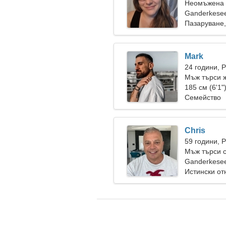
Неомъжена 
Ganderkese
Пазаруване,
Mark
24 години, 
Мъж търси 
185 см (6'1"
Семейство
Chris
59 години, 
Мъж търси 
Ganderkese
Истински о