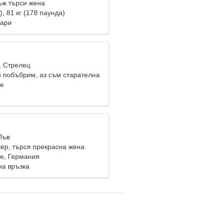
ж търси жена
), 81 кг (178 паунда)
Пари
, Стрелец
и побъбрим, аз съм старателна
ee
Лъв
кер, търся прекрасна жена
e, Германия
на връзка