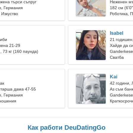
жена търси съпруг
Неженен мъ
e, Германия
182 см (6'0"
 Изкуство
Роботика, 
Isabel
Риби
21 годишен
жена 21-29
Хайде да с
), 73 кг (160 паунда)
жена
Ganderkes
Сватба
Kai
Рак
42 години, 
старша дама 47-55
Аз съм бан
e, Германия
Ganderkese
тношения
Краткосроч
Как работи DeuDatingGo