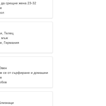
 да срещне жена 23-32
ee
бол
ни, Телец
и мъж
e, Германия
 Овен
м се от сърфиране и домашни
ee
юбов
 Близнаци