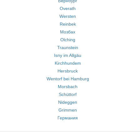
Бернбург
Overath
Wersten
Reinbek
Мозбах
Olching
Traunstein
Isny im Allgäu
Kirchhundem
Hersbruck
Wentorf bei Hamburg
Morsbach
Schüttorf
Nideggen
Grimmen
Германия