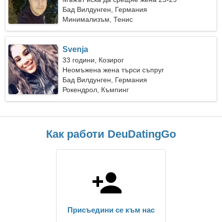
Бад Вилдунген, Германия
Минимализъм, Тенис
Svenja
33 години, Козирог
Неомъжена жена търси съпруг
Бад Вилдунген, Германия
Рокендрол, Къмпинг
Как работи DeuDatingGo
Присъедини се към нас