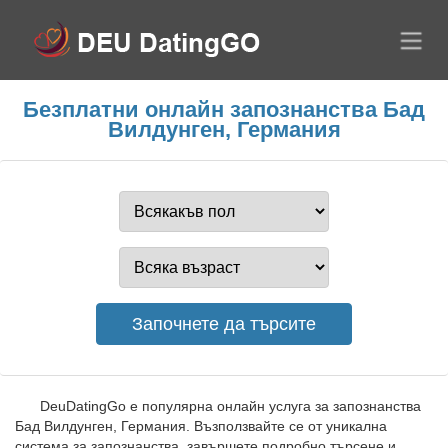
Безплатни онлайн запознанства Бад
Вилдунген, Германия
DeuDatingGo е популярна онлайн услуга за запознанства
Бад Вилдунген, Германия. Възползвайте се от уникална
система за запознанства, завършете подробно търсене и