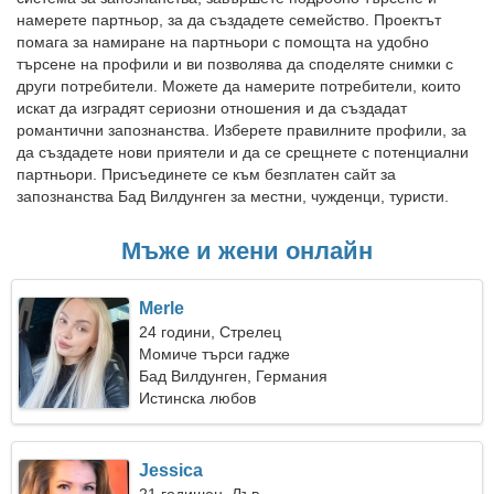
намерете партньор, за да създадете семейство. Проектът
помага за намиране на партньори с помощта на удобно
търсене на профили и ви позволява да споделяте снимки с
други потребители. Можете да намерите потребители, които
искат да изградят сериозни отношения и да създадат
романтични запознанства. Изберете правилните профили, за
да създадете нови приятели и да се срещнете с потенциални
партньори. Присъединете се към безплатен сайт за
запознанства Бад Вилдунген за местни, чужденци, туристи.
Мъже и жени онлайн
Merle
24 години, Стрелец
Момиче търси гадже
Бад Вилдунген, Германия
Истинска любов
Jessica