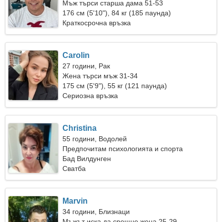
Мъж търси старша дама 51-53
176 см (5'10"), 84 кг (185 паунда)
Краткосрочна връзка
Carolin
27 години, Рак
Жена търси мъж 31-34
175 см (5'9"), 55 кг (121 паунда)
Сериозна връзка
Christina
55 години, Водолей
Предпочитам психологията и спорта
Бад Вилдунген
Сватба
Marvin
34 години, Близнаци
Мъжът иска да срещне жена 25-29