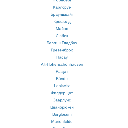
Нюрнберг
Карлсруе
Брауншвайг
Крефелд
Майнц
Любек
Бергиш Гладбах
Гревенброх
Пасау
Alt-Hohenschönhausen
Ращат
Bünde
Lankwitz
Филдерщат
Заарлуис
Цвайбрюкен
Burglesum
Marienfelde