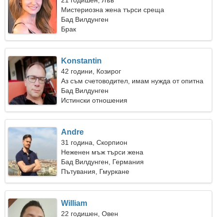
21 годишен, Лъв
Мистериозна жена търси среща
Бад Вилдунген
Брак
Konstantin
42 години, Козирог
Аз съм счетоводител, имам нужда от опитна
жена
Бад Вилдунген
Истински отношения
Andre
31 година, Скорпион
Неженен мъж търси жена
Бад Вилдунген, Германия
Пътувания, Гмуркане
William
22 годишен, Овен