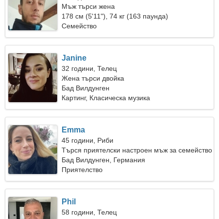
Мъж търси жена
178 см (5'11"), 74 кг (163 паунда)
Семейство
Janine
32 години, Телец
Жена търси двойка
Бад Вилдунген
Картинг, Класическа музика
Emma
45 години, Риби
Търся приятелски настроен мъж за семейство
Бад Вилдунген, Германия
Приятелство
Phil
58 години, Телец