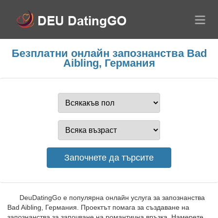
Безплатни онлайн запознанства Bad
Aibling, Германия
DeuDatingGo е популярна онлайн услуга за запознанства
Bad Aibling, Германия. Проектът помага за създаване на
запознанства за започване на романтична връзка. Намерете