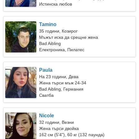
Истинска любов
Tamino
35 години, Козирог
Мъжът иска да срещне жена
Bad Aibling
Електроника, Пилатес
Paula
На 23 години, Дева
Жена търси мъж 24-34
Bad Aibling, Германия
Сватба
Nicole
32 години, Везни
Жена търси двойка
162 см (5'4"), 60 кг (132 паунда)