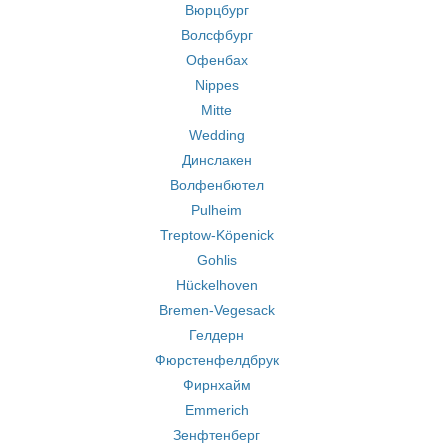
Вюрцбург
Волсфбург
Офенбах
Nippes
Mitte
Wedding
Динслакен
Волфенбютел
Pulheim
Treptow-Köpenick
Gohlis
Hückelhoven
Bremen-Vegesack
Гелдерн
Фюрстенфелдбрук
Фирнхайм
Emmerich
Зенфтенберг