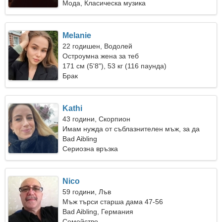
Мода, Класическа музика
Melanie
22 годишен, Водолей
Остроумна жена за теб
171 см (5'8"), 53 кг (116 паунда)
Брак
Kathi
43 години, Скорпион
Имам нужда от съблазнителен мъж, за да
готвя заедно
Bad Aibling
Сериозна връзка
Nico
59 години, Лъв
Мъж търси старша дама 47-56
Bad Aibling, Германия
Семейство