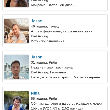
Bad Aibling
Макраме, Вътрешен дизайн
Jesse
46 години, Телец
Аз съм фармацевт, търся нежна жена
Bad Aibling
Истински отношения
Jason
31 година, Риби
Неженен мъж търси жена
Bad Aibling, Германия
Разходете се на открито, Скално катерене
Nina
55 години, Риби
Обичам да готвя и да се разхождам с лодка
155 см (5'2"), 69 кг (152 паунда)