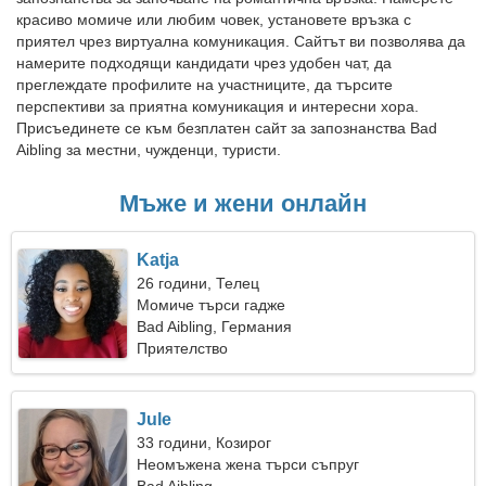
красиво момиче или любим човек, установете връзка с
приятел чрез виртуална комуникация. Сайтът ви позволява да
намерите подходящи кандидати чрез удобен чат, да
преглеждате профилите на участниците, да търсите
перспективи за приятна комуникация и интересни хора.
Присъединете се към безплатен сайт за запознанства Bad
Aibling за местни, чужденци, туристи.
Мъже и жени онлайн
Katja
26 години, Телец
Момиче търси гадже
Bad Aibling, Германия
Приятелство
Jule
33 години, Козирог
Неомъжена жена търси съпруг