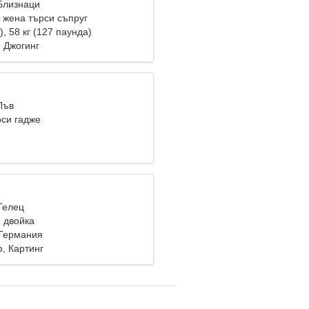
 Близнаци
жена търси съпруг
), 58 кг (127 паунда)
, Джогинг
Лъв
си гадже
Телец
 двойка
 Германия
, Картинг