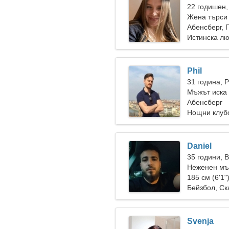
22 годишен,
Жена търси
Абенсберг, 
Истинска л
Phil
31 година, 
Мъжът иска
Абенсберг
Нощни клуб
Daniel
35 години, 
Неженен мъ
185 см (6'1"
Бейзбол, Ск
Svenja